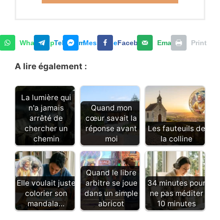
WhatsApp
Telegram
Messenger
Facebook
Email
Print
A lire également :
La lumière qui
n'a jamais
Quand mon
arrêté de
cœur savait la
chercher un
réponse avant
Les fauteuils de
chemin
moi
la colline
Quand le libre
Elle voulait juste
arbitre se joue
34 minutes pour
colorier son
dans un simple
ne pas méditer
mandala…
abricot
10 minutes