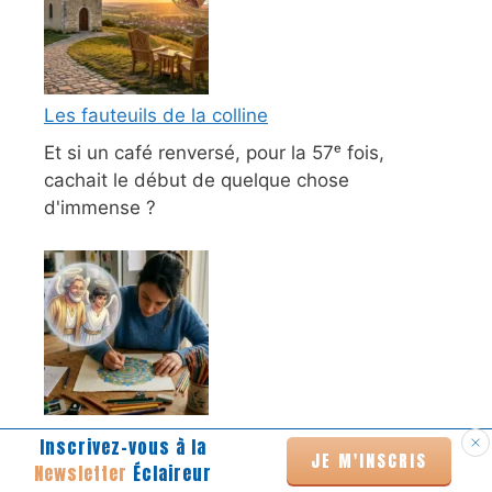
Les fauteuils de la colline
Et si un café renversé, pour la 57ᵉ fois,
cachait le début de quelque chose
d'immense ?
Elle voulait juste colorier son mandala…
Inscrivez-vous à la
JE M'INSCRIS
Newsletter
Éclaireur
Avez-vous déjà eu l’impression que votre