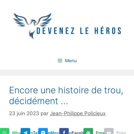
Aller
au
contenu
Menu
Encore une histoire de trou,
décidément …
23 juin 2023
par
Jean-Philippe Policieux
WhatsApp
Telegram
Messenger
Facebook
Email
Print