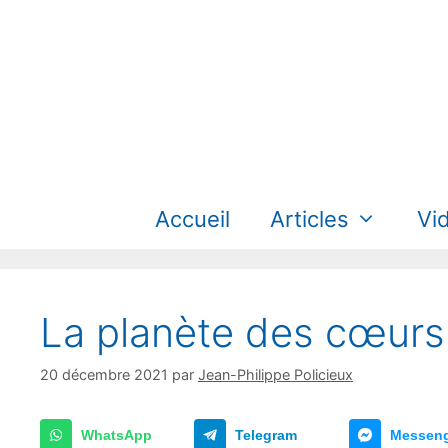
Aller
au
contenu
Accueil
Articles
Vi
La planète des cœurs
20 décembre 2021
par
Jean-Philippe Policieux
WhatsApp
Telegram
Messen