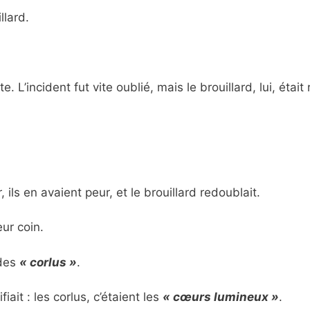
llard.
. L’incident fut vite oublié, mais le brouillard, lui, était 
ils en avaient peur, et le brouillard redoublait.
eur coin.
 des
« corlus »
.
ait : les corlus, c’étaient les
« cœurs lumineux »
.