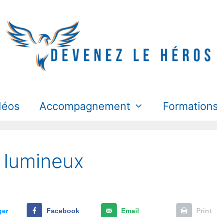
déos
Accompagnement
Formation
 lumineux
ger
Facebook
Email
Print