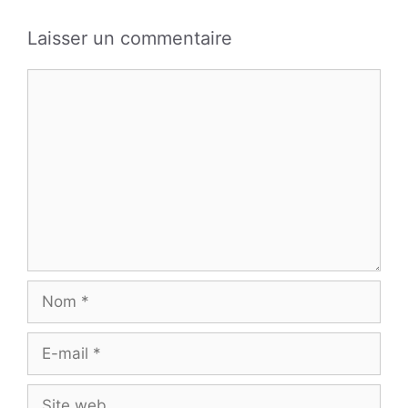
Laisser un commentaire
Commentaire
Nom
E-
mail
Site