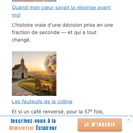
Quand mon cœur savait la réponse avant
moi
L'histoire vraie d'une décision prise en une
fraction de seconde — et qui a tout
changé.
Les fauteuils de la colline
Et si un café renversé, pour la 57ᵉ fois,
cachait le début de quelque chose
Inscrivez-vous à la
JE M'INSCRIS
d'immense ?
Newsletter
Éclaireur