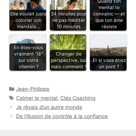
Quand ton
mental te
Elle voulait juste
34 minutes pour
convainc — et
colorier son
ne pas méditer
que ton âme
mandala…
10 minutes
résiste
En êtes-vous
vraiment "là"
Changer de
sur votre
perspective, oui
Et si vous étiez
chemin ?
mais comment ?
un pont ?
Catégories
Jean-Philippe
Étiquettes
Calmer le mental
,
Clés Coaching
Je rêvais d’un autre monde
De l’illusion de contrôle à la confiance