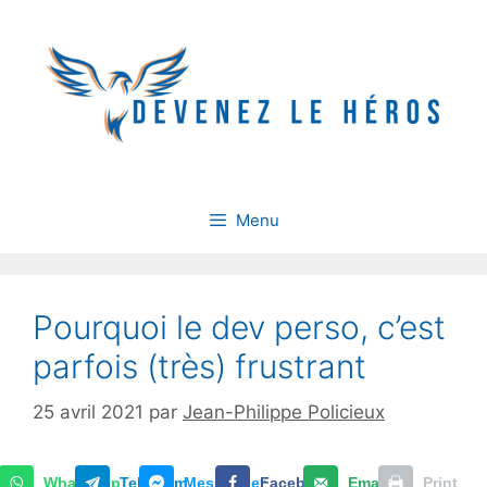
Aller
au
contenu
Menu
Pourquoi le dev perso, c’est
parfois (très) frustrant
25 avril 2021
par
Jean-Philippe Policieux
WhatsApp
Telegram
Messenger
Facebook
Email
Print