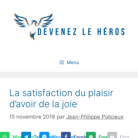
Aller
au
contenu
Menu
La satisfaction du plaisir
d’avoir de la joie
15 novembre 2019
par
Jean-Philippe Policieux
WhatsApp
Telegram
Messenger
Facebook
Email
Print