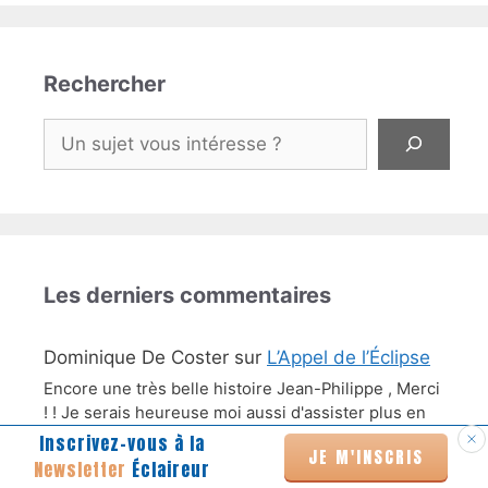
Rechercher
Rechercher
Les derniers commentaires
Dominique De Coster
sur
L’Appel de l’Éclipse
Encore une très belle histoire Jean-Philippe , Merci
! ! Je serais heureuse moi aussi d'assister plus en
conscience à…
Inscrivez-vous à la
JE M'INSCRIS
Newsletter
Éclaireur
Linda
sur
La planète des cœurs lumineux