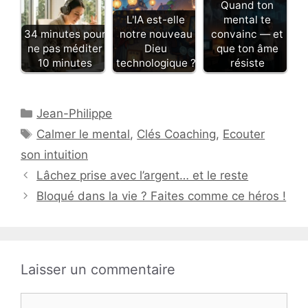
Quand ton
L'IA est-elle
mental te
34 minutes pour
notre nouveau
convainc — et
ne pas méditer
Dieu
que ton âme
10 minutes
technologique ?
résiste
Catégories
Jean-Philippe
Étiquettes
Calmer le mental
,
Clés Coaching
,
Ecouter
son intuition
Lâchez prise avec l’argent… et le reste
Bloqué dans la vie ? Faites comme ce héros !
Laisser un commentaire
Commentaire