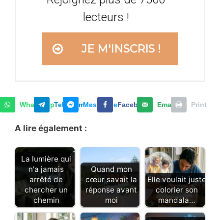
lecteurs !
JE M'INSCRIS !
WhatsApp
Telegram
Messenger
Facebook
Email
Print
A lire également :
La lumière qui
n'a jamais
Quand mon
arrêté de
cœur savait la
Elle voulait juste
chercher un
réponse avant
colorier son
chemin
moi
mandala…