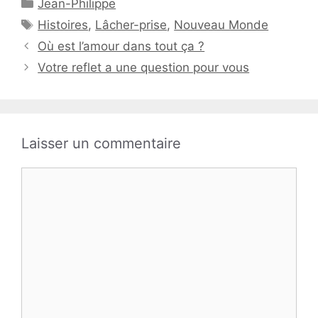
Catégories
Jean-Philippe
Étiquettes
Histoires
,
Lâcher-prise
,
Nouveau Monde
Où est l’amour dans tout ça ?
Votre reflet a une question pour vous
Laisser un commentaire
Commentaire