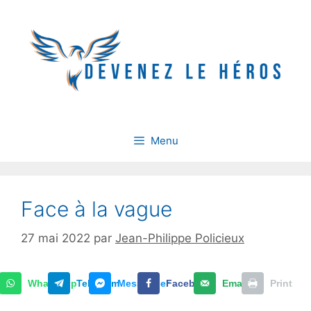
Aller
au
contenu
Menu
Face à la vague
27 mai 2022
par
Jean-Philippe Policieux
WhatsApp
Telegram
Messenger
Facebook
Email
Print