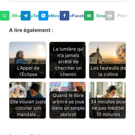
WhatsApp
Telegram
Messenger
Facebook
Email
Print
A lire également :
La lumière qui
n'a jamais
arrêté de
L'Appel de
chercher un
Les fauteuils de
l'Éclipse
chemin
la colline
Quand le libre
Elle voulait juste
arbitre se joue
34 minutes pour
colorier son
dans un simple
ne pas méditer
mandala…
abricot
10 minutes