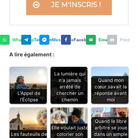
JE M'INSCRIS !
WhatsApp
Telegram
Messenger
Facebook
Email
Print
A lire également :
La lumière qui
n'a jamais
Quand mon
arrêté de
cœur savait la
L'Appel de
chercher un
réponse avant
l'Éclipse
chemin
moi
Quand le libre
Elle voulait juste
arbitre se joue
Les fauteuils de
colorier son
dans un simple