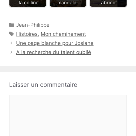
la colline
mandala…
abricot
Catégories
Jean-Philippe
Étiquettes
Histoires
,
Mon cheminement
Une page blanche pour Josiane
A la recherche du talent oublié
Laisser un commentaire
Commentaire