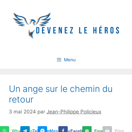
Aller
au
contenu
Menu
Un ange sur le chemin du
retour
3 mai 2024
par
Jean-Philippe Policieux
WhatsApp
Telegram
Messenger
Facebook
Email
Print