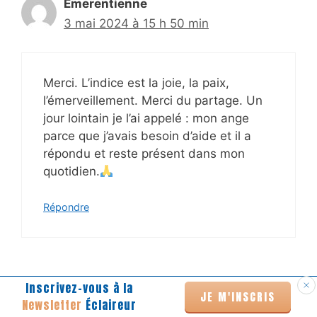
Emerentienne
3 mai 2024 à 15 h 50 min
Merci. L’indice est la joie, la paix,
l’émerveillement. Merci du partage. Un
jour lointain je l’ai appelé : mon ange
parce que j’avais besoin d’aide et il a
répondu et reste présent dans mon
quotidien.
Répondre
Inscrivez-vous à la
France
JE M'INSCRIS
Newsletter
Éclaireur
3 mai 2024 à 16 h 04 min