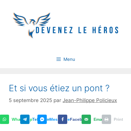
Aller
au
contenu
Menu
Et si vous étiez un pont ?
5 septembre 2025
par
Jean-Philippe Policieux
WhatsApp
Telegram
Messenger
Facebook
Email
Print