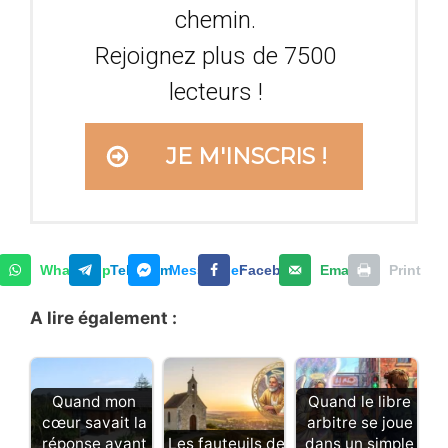
chemin.
Rejoignez plus de 7500
lecteurs !
JE M'INSCRIS !
WhatsApp
Telegram
Messenger
Facebook
Email
Print
A lire également :
Quand mon
Quand le libre
cœur savait la
arbitre se joue
réponse avant
Les fauteuils de
dans un simple