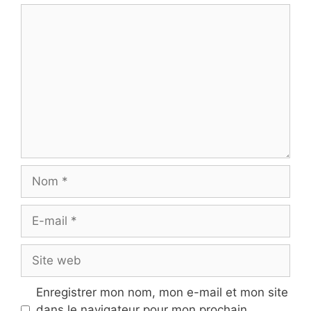
Commentaire
Nom
E-
mail
Site
web
Enregistrer mon nom, mon e-mail et mon site
dans le navigateur pour mon prochain