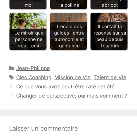
moi
la colline
abricot
L'école des
Il portait la
Le miroir que
guides : entre
réponse sur sa
personne ne
autonomie et
peau depuis
veut tenir
guidance
toujours
Catégories
Jean-Philippe
Étiquettes
Clés Coaching
,
Mission de Vie
,
Talent de Vie
Ce que vous avez peut-être raté cet été
Changer de perspective, oui mais comment ?
Laisser un commentaire