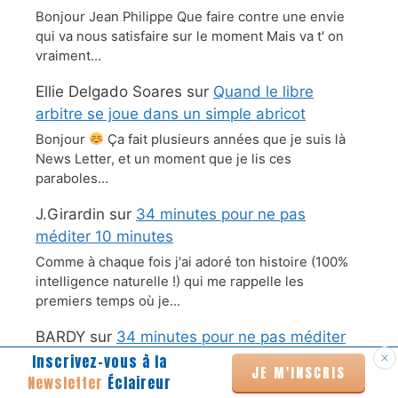
Bonjour Jean Philippe Que faire contre une envie
qui va nous satisfaire sur le moment Mais va t' on
vraiment…
Ellie Delgado Soares
sur
Quand le libre
arbitre se joue dans un simple abricot
Bonjour
Ça fait plusieurs années que je suis là
News Letter, et un moment que je lis ces
paraboles…
J.Girardin
sur
34 minutes pour ne pas
méditer 10 minutes
Comme à chaque fois j'ai adoré ton histoire (100%
intelligence naturelle !) qui me rappelle les
premiers temps où je…
BARDY
sur
34 minutes pour ne pas méditer
10 minutes
Inscrivez-vous à la
JE M'INSCRIS
Newsletter
Éclaireur
Bonjour Infiniment merci pour ce beau texte qui fait