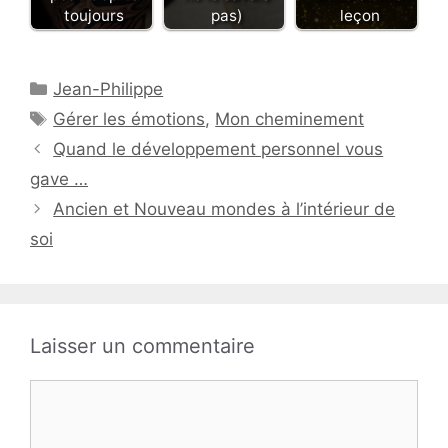
toujours
pas)
leçon
Catégories
Jean-Philippe
Étiquettes
Gérer les émotions
,
Mon cheminement
Quand le développement personnel vous
gave …
Ancien et Nouveau mondes à l’intérieur de
soi
Laisser un commentaire
Commentaire