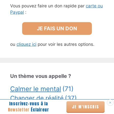
Vous pouvez faire un don rapide par
carte ou
Paypal
:
JE FAIS UN DON
ou
cliquez ici
pour voir les autres options.
Un thème vous appelle ?
Calmer le mental
(71)
Changer de réalité
(37)
Inscrivez-vous à la
Clés Coaching
(121)
JE M'INSCRIS
Deuil
(10)
Newsletter
Éclaireur