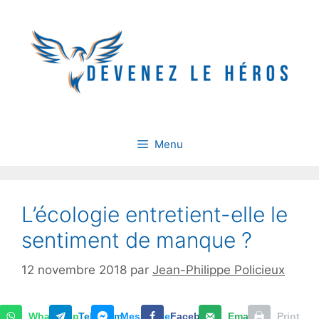
Aller
au
contenu
Menu
L’écologie entretient-elle le
sentiment de manque ?
12 novembre 2018
par
Jean-Philippe Policieux
WhatsApp
Telegram
Messenger
Facebook
Email
Print