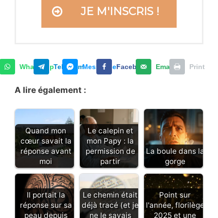
JE M'INSCRIS !
WhatsApp
Telegram
Messenger
Facebook
Email
Print
A lire également :
Quand mon
Le calepin et
cœur savait la
mon Papy : la
réponse avant
permission de
La boule dans la
moi
partir
gorge
Il portait la
Le chemin était
Point sur
réponse sur sa
déjà tracé (et je
l'année, florilège
peau depuis
ne le savais
2025 et une