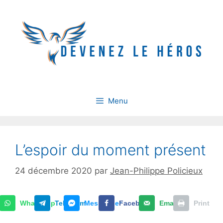
Aller
au
contenu
Menu
L’espoir du moment présent
24 décembre 2020
par
Jean-Philippe Policieux
WhatsApp
Telegram
Messenger
Facebook
Email
Print