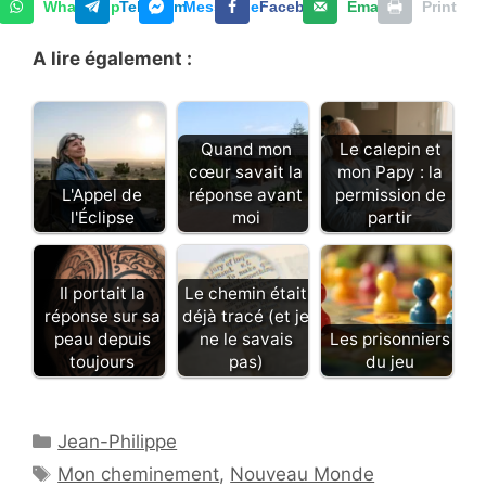
WhatsApp
Telegram
Messenger
Facebook
Email
Print
A lire également :
Quand mon
Le calepin et
cœur savait la
mon Papy : la
L'Appel de
réponse avant
permission de
l'Éclipse
moi
partir
Il portait la
Le chemin était
réponse sur sa
déjà tracé (et je
peau depuis
ne le savais
Les prisonniers
toujours
pas)
du jeu
Catégories
Jean-Philippe
Étiquettes
Mon cheminement
,
Nouveau Monde