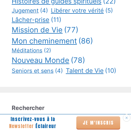
Histoires de guides spirituels
(22)
Jugement
(4)
Libérer votre vérité
(5)
Lâcher-prise
(11)
Mission de Vie
(77)
Mon cheminement
(86)
Méditations
(2)
Nouveau Monde
(78)
Talent de Vie
(10)
Seniors et sens
(4)
Rechercher
Inscrivez-vous à la
Rechercher
JE M'INSCRIS
Newsletter
Éclaireur