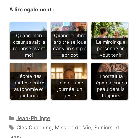
A lire également :
Quand mon
Quand le libre
cœur savait la
arbitre se joue
Le miroir que
réponse avant
dans un simple
personne ne
moi
abricot
veut tenir
L'école des
Il portait la
guides : entre
Un mot, une
réponse sur sa
autonomie et
journée, un
peau depuis
guidance
geste
toujours
Catégories
Jean-Philippe
Étiquettes
Clés Coaching
,
Mission de Vie
,
Seniors et
sens