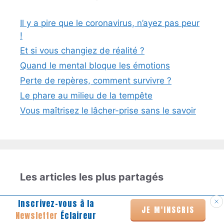
Il y a pire que le coronavirus, n’ayez pas peur
!
Et si vous changiez de réalité ?
Quand le mental bloque les émotions
Perte de repères, comment survivre ?
Le phare au milieu de la tempête
Vous maîtrisez le lâcher-prise sans le savoir
Les articles les plus partagés
Inscrivez-vous à la
Comment interviewer vos parents peut vous
JE M'INSCRIS
Newsletter
Éclaireur
guérir