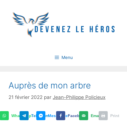
Aller
au
contenu
Menu
Auprès de mon arbre
21 février 2022
par
Jean-Philippe Policieux
WhatsApp
Telegram
Messenger
Facebook
Email
Print