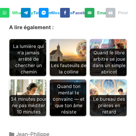
WhatsApp
Telegram
Messenger
Facebook
Email
Print
A lire également :
La lumière qui
n'a jamais
Quand le libre
arrêté de
arbitre se joue
chercher un
Les fauteuils de
dans un simple
chemin
la colline
abricot
Quand ton
mental te
34 minutes pour
convainc — et
Le bureau des
ne pas méditer
que ton âme
prières en
10 minutes
résiste
retard
Catégories
Jean-Philippe