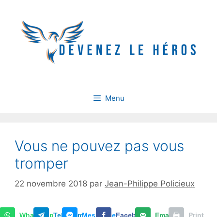
Aller
au
contenu
Menu
Vous ne pouvez pas vous
tromper
22 novembre 2018
par
Jean-Philippe Policieux
WhatsApp
Telegram
Messenger
Facebook
Email
Print