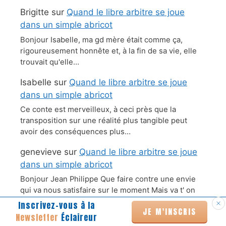
Brigitte
sur
Quand le libre arbitre se joue
dans un simple abricot
Bonjour Isabelle, ma gd mère était comme ça,
rigoureusement honnête et, à la fin de sa vie, elle
trouvait qu'elle…
Isabelle
sur
Quand le libre arbitre se joue
dans un simple abricot
Ce conte est merveilleux, à ceci près que la
transposition sur une réalité plus tangible peut
avoir des conséquences plus…
genevieve
sur
Quand le libre arbitre se joue
dans un simple abricot
Bonjour Jean Philippe Que faire contre une envie
qui va nous satisfaire sur le moment Mais va t' on
vraiment…
Inscrivez-vous à la
JE M'INSCRIS
Newsletter
Éclaireur
Ellie Delgado Soares
sur
Quand le libre