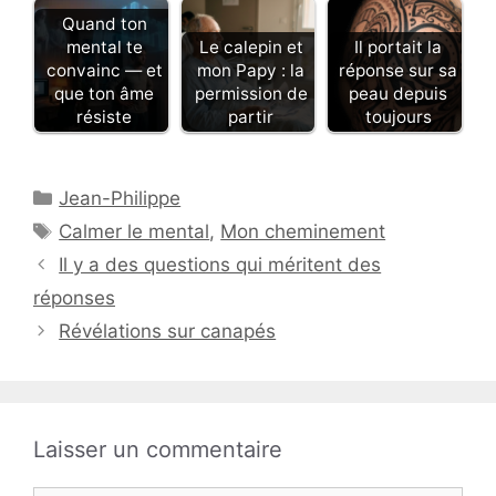
Quand ton
mental te
Le calepin et
Il portait la
convainc — et
mon Papy : la
réponse sur sa
que ton âme
permission de
peau depuis
résiste
partir
toujours
Catégories
Jean-Philippe
Étiquettes
Calmer le mental
,
Mon cheminement
Il y a des questions qui méritent des
réponses
Révélations sur canapés
Laisser un commentaire