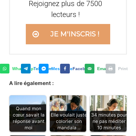
Rejoignez plus de 7500
lecteurs !
JE M'INSCRIS !
WhatsApp
Telegram
Messenger
Facebook
Email
Print
A lire également :
Quand mon
cœur savait la
Elle voulait juste
34 minutes pour
réponse avant
colorier son
ne pas méditer
moi
mandala…
10 minutes