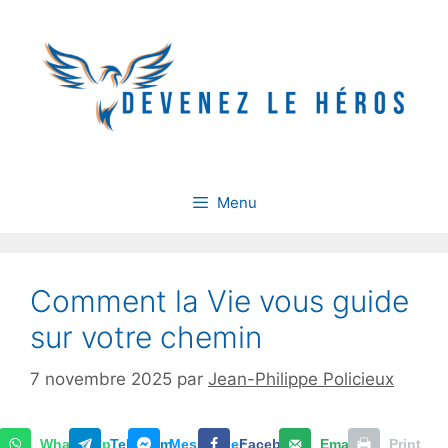
Aller
au
contenu
Menu
Comment la Vie vous guide
sur votre chemin
7 novembre 2025
par
Jean-Philippe Policieux
WhatsApp
Telegram
Messenger
Facebook
Email
Print