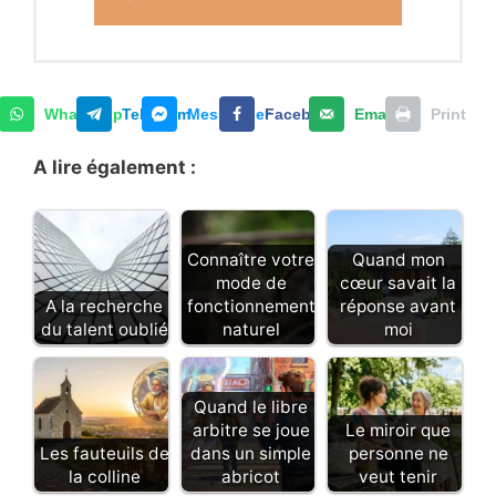
WhatsApp
Telegram
Messenger
Facebook
Email
Print
A lire également :
Connaître votre
Quand mon
mode de
cœur savait la
A la recherche
fonctionnement
réponse avant
du talent oublié
naturel
moi
Quand le libre
arbitre se joue
Le miroir que
Les fauteuils de
dans un simple
personne ne
la colline
abricot
veut tenir