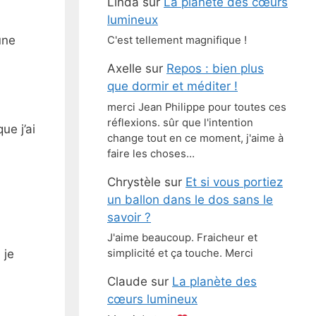
Linda
sur
La planète des cœurs
lumineux
une
C'est tellement magnifique !
Axelle
sur
Repos : bien plus
que dormir et méditer !
merci Jean Philippe pour toutes ces
réflexions. sûr que l'intention
ue j’ai
change tout en ce moment, j'aime à
faire les choses…
Chrystèle
sur
Et si vous portiez
un ballon dans le dos sans le
savoir ?
J'aime beaucoup. Fraicheur et
 je
simplicité et ça touche. Merci
Claude
sur
La planète des
cœurs lumineux