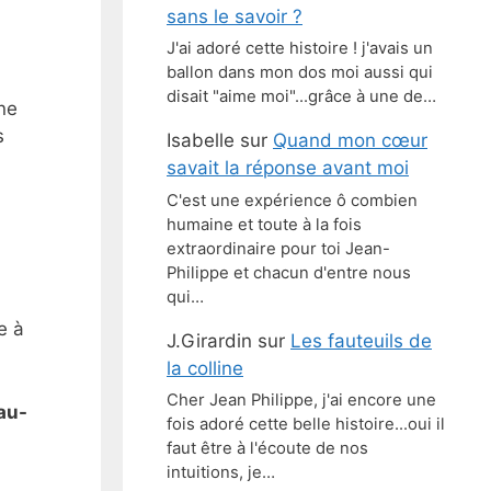
sans le savoir ?
J'ai adoré cette histoire ! j'avais un
ballon dans mon dos moi aussi qui
disait "aime moi"...grâce à une de…
une
s
Isabelle
sur
Quand mon cœur
savait la réponse avant moi
C'est une expérience ô combien
humaine et toute à la fois
extraordinaire pour toi Jean-
Philippe et chacun d'entre nous
qui…
e à
J.Girardin
sur
Les fauteuils de
la colline
Cher Jean Philippe, j'ai encore une
au-
fois adoré cette belle histoire...oui il
faut être à l'écoute de nos
intuitions, je…