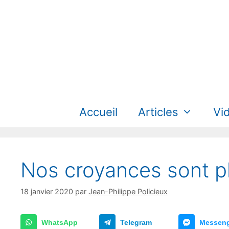
Aller
au
contenu
Accueil
Articles
Vi
Nos croyances sont plu
18 janvier 2020
par
Jean-Philippe Policieux
WhatsApp
Telegram
Messen