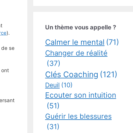
t
Un thème vous appelle ?
rce
).
Calmer le mental
(71)
e de se
Changer de réalité
(37)
 ont
Clés Coaching
(121)
Deuil
(10)
Ecouter son intuition
versant
(51)
Guérir les blessures
(31)